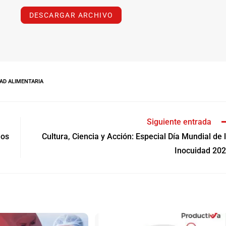
r
DESCARGAR ARCHIVO
g
a
p
d
f
AD ALIMENTARIA
a
r
t
Siguiente entrada
i
los
Cultura, Ciencia y Acción: Especial Día Mundial de 
c
Inocuidad 20
u
l
o
s